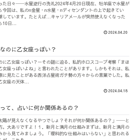
った日々──水星逆行の洗礼2024年4月20日現在、牡羊座で水星が
も今回は、私のn金星・n水星・nディセンダントの上で起きてい
撃しています。たとえば…キャリアメールが突然使えなくなった
0日...
2024.04.20
なのに乙女座っぽい？
のに乙女座っぽい？ーその謎に迫る、私的ホロスコープ考察「まほ
乙女座っぽいよね」と言われたことがあります。しかもそれは、私
際に見たことがある西洋占星術ガチ勢の方々からの言葉でした。私
女座の天体...
2024.04.18
って、占いに何か関係あるの？
太陽が見えなくなるやつでしょ？それが何か関係あるの？」──と
方。大ありですよ！１．新月と満月の仕組みまずは、新月と満月の
みから見てみましょう。「理科的な仕組みはいらない」と思われる
が、これを...