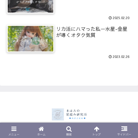
2025.02.20
リカ活にハマった私－水星-金星
が導くオタク気質
2023.02.26
© 2023 まほろの星読み研究所.
メニュー
ホーム
検索
トップ
サイドバー