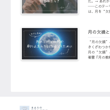
た。→ あれ
──このテー
は、月を“欠損
月の欠損と
“月の欠損”
きくざわつか
月の“欠損”
著書『月の教科