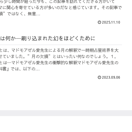
から少し時間が経った今も、この記事を訪れてくださる方がいて
マに関心を寄せている方が多いのだなと感じています。その記事で
”ではなく、無意...
2025.11.10
は何か─刷り込まれた幻をほどくために
とは、マドモアゼル愛先生による月の解釈で一時期占星術界を大
せていました。”月の欠損”とはいったい何なのでしょう。１．
とは─マドモアゼル愛先生の衝撃的な解釈マドモアゼル愛先生の
書』では、以下の...
2023.09.06