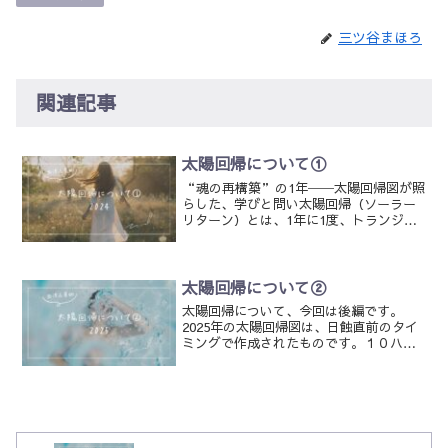
三ツ谷まほろ
関連記事
太陽回帰について①
“魂の再構築”の1年──太陽回帰図が照
らした、学びと問い太陽回帰（ソーラー
リターン）とは、1年に1度、トランジッ
ト太陽が出生図の太陽とぴったり同じサ
イン・度数に戻ってくる現象のこと。そ
の瞬間に作成されるチャートは「太陽回
帰図」と呼ばれ、誕生...
太陽回帰について②
太陽回帰について、今回は後編です。
2025年の太陽回帰図は、日蝕直前のタイ
ミングで作成されたものです。１０ハウ
スに天体が集まり社会的な活動への熱量
が強くありながらも、それらの多くが魚
座であることで、その熱量が曖昧にぼや
かされていく──そんな...