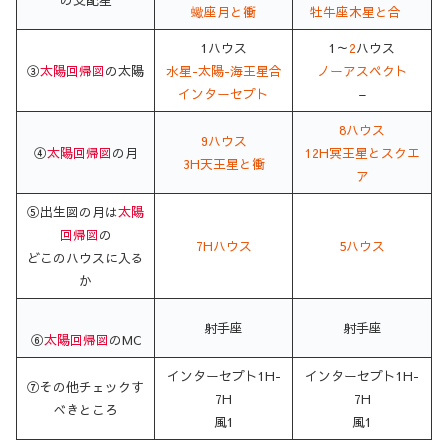
蠍座月と衝
牡牛座
木星と合
1ハウス
1～
2
ハウス
③
太陽回帰図
の太陽
水星-太陽-海王星合
ノーアスペクト
インターセプト
–
8ハウス
9ハウス
④
太陽回帰図
の月
12H冥王星とスクエ
3H天王星と衝
ア
⑤出生図の月は
太陽
回帰図
の
7Hハウス
5ハウス
どこのハウスに入る
か
射手座
射手座
⑥
太陽回帰図
のMC
インターセプト1H-
インターセプト1H-
⑦その他チェックす
7H
7H
べきところ
風1
風1