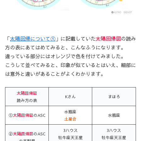
「
太陽回帰について①
」に記載していた
太陽回帰図
の読み
方の表にあてはめてみると、こんなふうになります。
違っている部分にはオレンジで色を付けてみました。
こうして並べてみると、印象が似ているとはいえ、細部に
は意外と違いがあることがよくわかります。
太陽回帰図
Kさん
まほろ
読み方の表
水瓶座
①
太陽回帰図
のASC
水瓶座
土星合
3ハウス
3ハウス
②
太陽回帰図
のASC
牡牛座天王星
牡牛座天王星
の支配星