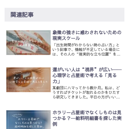
関連記事
象徴の強さに惑わされないための
現実スケール
「出生時間がわからない時の占い方」と
いう記事で、情報が不足している場合に
は、その人の“現実的な立ち位置”を手
がかりに読むといいよということを書き
ました。けれども、これは出生時間がわ
からない時に限った話ではありません。
運がいい人は“視界”が広い──
チャートだけを見ていると...
心理学と占星術で考える「見る
力」
某劇団にハマってから数か月。私は、ど
うすればチケットが取れるのかをひたす
ら研究してきました。平日の方がいいの
か、ソロ申し込みの方が当たりやすいの
か、地方公演はどうか。私設ファンクラ
ブに入るべきなのか。自分でも、そのほ
ホラリー占星術でなくしものは見
とんどを試しましたし、会...
つかる？─給料明細書を探した実
例