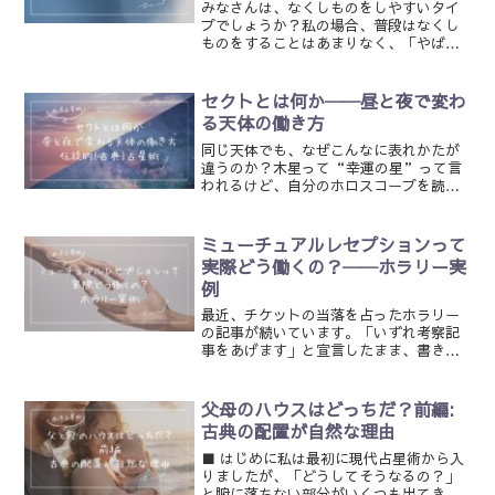
みなさんは、なくしものをしやすいタイ
プでしょうか？私の場合、普段はなくし
ものをすることはあまりなく、「やば
っ、なくしてしまったかも…」と思って
も、「大事なもの入れ」に、なぜか、き
ちんとしまってあることが多いです。覚
セクトとは何か──昼と夜で変わ
えていないのに、無意識の私...
る天体の働き方
同じ天体でも、なぜこんなに表れかたが
違うのか？木星って“幸運の星”って言
われるけど、自分のホロスコープを読ん
でいて、正直そんなふうに感じたことが
ないんですよね。私の他にも、そう感じ
たことのある方、いませんか？私はずっ
ミューチュアルレセプションって
と、その違和感をモヤモヤ...
実際どう働くの？──ホラリー実
例
最近、チケットの当落を占ったホラリー
の記事が続いています。「いずれ考察記
事をあげます」と宣言したまま、書きか
けで放置されている記事がいくつかある
のですが、いまの関心ごとがチケットの
当落に向いているので、続きを書こうと
父母のハウスはどっちだ？前編:
思っても、全く筆が進まな...
古典の配置が自然な理由
■ はじめに私は最初に現代占星術から入
りましたが、「どうしてそうなるの？」
と腑に落ちない部分がいくつも出てき