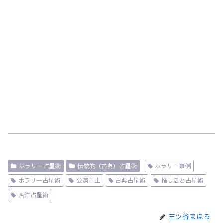
ホラリー占星術
伝統的（古典）占星術
ホラリー事例
ホラリー占星術
公演中止
古典占星術
推し活と占星術
西洋占星術
三ツ谷まほろ