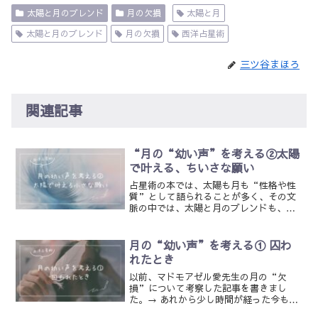
太陽と月のブレンド
月の欠損
太陽と月
太陽と月のブレンド
月の欠損
西洋占星術
三ツ谷まほろ
関連記事
“月の“幼い声”を考える②太陽
で叶える、ちいさな願い
占星術の本では、太陽も月も“性格や性
質”として語られることが多く、その文
脈の中では、太陽と月のブレンドも、単
なる“足し算”のように受け取られてし
まうことがあるかもしれません。けれど
も、太陽と月には、明確な役割の違いが
月の“幼い声”を考える① 囚わ
あります。太陽は、その願...
れたとき
以前、マドモアゼル愛先生の月の“欠
損”について考察した記事を書きまし
た。→ あれから少し時間が経った今も、
この記事を訪れてくださる方がいて──