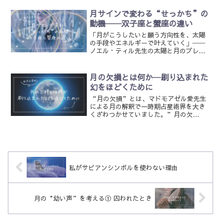
このテーマに関心を寄せている方が多い
のだなと感じています。その記事では、
月サインで変わる“せっかち”の
月を“欠損”ではなく、無意...
動機──双子座と蟹座の違い
「月がこうしたいと願う方向性を、太陽
の手段やエネルギーで叶えていく」──
ノエル・ティル先生の太陽と月のブレン
ド理論は、日常のふるまいにも自然に表
れます。私と同い年で誕生日が1日違い、
月以外の天体のサインがまったく同じCさ
月の欠損とは何か─刷り込まれた
んという人がいます。...
幻をほどくために
“月の欠損”とは、マドモアゼル愛先生
による月の解釈で一時期占星術界を大き
くざわつかせていました。”月の欠
損”とはいったい何なのでしょう。１．
月の“欠損”とは─マドモアゼル愛先生
の衝撃的な解釈マドモアゼル愛先生の著
書『月の教科書』では、以下の...
私がサビアンシンボルを使わない理由
月の“幼い声”を考える① 囚われたとき