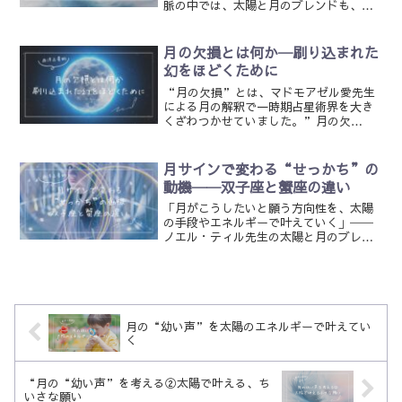
脈の中では、太陽と月のブレンドも、単
なる“足し算”のように受け取られてし
まうことがあるかもしれません。けれど
も、太陽と月には、明確な役割の違いが
月の欠損とは何か─刷り込まれた
あります。太陽は、その願...
幻をほどくために
“月の欠損”とは、マドモアゼル愛先生
による月の解釈で一時期占星術界を大き
くざわつかせていました。”月の欠
損”とはいったい何なのでしょう。１．
月の“欠損”とは─マドモアゼル愛先生
の衝撃的な解釈マドモアゼル愛先生の著
月サインで変わる“せっかち”の
書『月の教科書』では、以下の...
動機──双子座と蟹座の違い
「月がこうしたいと願う方向性を、太陽
の手段やエネルギーで叶えていく」──
ノエル・ティル先生の太陽と月のブレン
ド理論は、日常のふるまいにも自然に表
れます。私と同い年で誕生日が1日違い、
月以外の天体のサインがまったく同じCさ
んという人がいます。...
月の“幼い声”を太陽のエネルギーで叶えてい
く
“月の“幼い声”を考える②太陽で叶える、ち
いさな願い