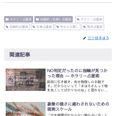
ホラリー占星術
伝統的（古典）占星術
ホラリー占星術
伝統的占星術
古典占星術
失せもの探し
西洋占星術
三ツ谷まほろ
関連記事
NO判定だったのに指輪が見つか
った理由 ― ホラリー占星術
前回に引き続き、失せ物探しのお話で
す。だからといって「まほろさんって物
を失くしてばかりなのね」と思わないで
くださいね。本当は、日々あらゆる事象
をホラリーで占っています。ただ、公開
するには差し障りのある内容も多いの
象徴の強さに惑わされないための
で、誰も傷つかない“失せ物探...
現実スケール
「出生時間がわからない時の占い方」と