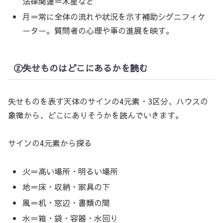
法律関連＝木星など
月＝常に全体の流れや状況を示す補助シグニフィケ
ーター。質問者の心理や事の進展を映す。
②失せものはどこにあるかを読む
失せものを表す天体のサインの4元素・3区分、ハウスの
象徴から、どこにありそうかを読んでいきます。
サインの4元素から探る
火＝高い場所・明るい場所
地＝床・収納・家具の下
風＝机・窓辺・書類の間
水＝箱・袋・容器・水回り