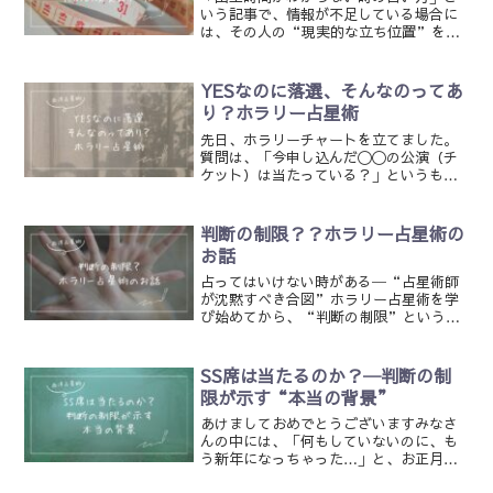
いう記事で、情報が不足している場合に
は、その人の“現実的な立ち位置”を手
がかりに読むといいよということを書き
ました。けれども、これは出生時間がわ
からない時に限った話ではありません。
YESなのに落選、そんなのってあ
チャートだけを見ていると...
り？ホラリー占星術
先日、ホラリーチャートを立てました。
質問は、「今申し込んだ〇〇の公演（チ
ケット）は当たっている？」というも
の。チャートを見たとき、私は「これは
当選だ！」と確信しました。ところが、
結果はまさかの落選。えっ……なん
判断の制限？？ホラリー占星術の
で……。「なぜこういうことが起...
お話
占ってはいけない時がある─“占星術師
が沈黙すべき合図”ホラリー占星術を学
び始めてから、“判断の制限”という不
思議なルールに出会いました。現在、講
座は5回目が終わったところ。少しずつ実
践にも挑戦し始めています。ホラリーチ
SS席は当たるのか？─判断の制
ャートを読むための基本...
限が示す“本当の背景”
あけましておめでとうございますみなさ
んの中には、「何もしていないのに、も
う新年になっちゃった…」と、お正月
早々どんよりしている方もいるかもしれ