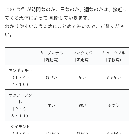
この“2”が時間なのか、日なのか、週なのかは、接近し
てくる天体によって 判断していきます。
わかりやすいように表にまとめてみたので、ご覧くださ
い。
カーディナル
フィクスド
ミュータブル
（活動宮）
（固定宮）
（柔軟宮）
アンギュラー
（１・４・
超早い
早い
やや早い
７・１０）
サクシーデン
ト
早い
遅い
ふつう
（２・５・
８・１１）
ケイデント
（３・６・
やや遅い
超遅い
やや遅い