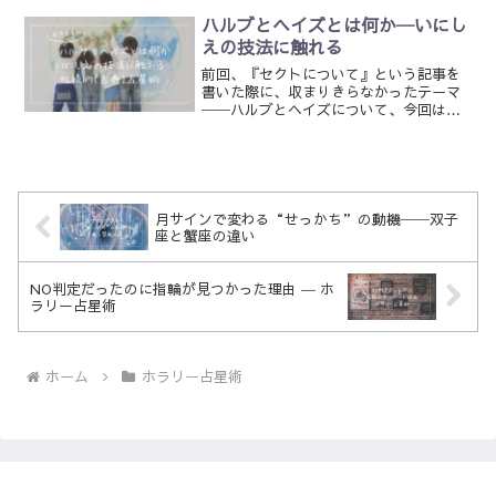
ません。でも、大丈夫です。占星術の世
界では、１年のスタートは 春分の日 か
ハルブとヘイズとは何か─いにし
ら。今年の春分である 3...
えの技法に触れる
前回、『セクトについて』という記事を
書いた際に、収まりきらなかったテーマ
──ハルブとヘイズについて、今回は掘
り下げていこうと思います。この技法
は、セクトの知識を前提として語られる
ものなので、もしセクトについてあまり
馴染みがない方は、先にそち...
月サインで変わる“せっかち”の動機──双子
座と蟹座の違い
NO判定だったのに指輪が見つかった理由 ― ホ
ラリー占星術
ホーム
ホラリー占星術